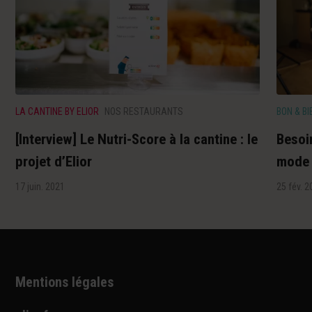
LA CANTINE BY ELIOR
NOS RESTAURANTS
BON & BI
[Interview] Le Nutri-Score à la cantine : le
Besoin
projet d’Elior
mode 
17 juin. 2021
25 fév. 2
Mentions légales