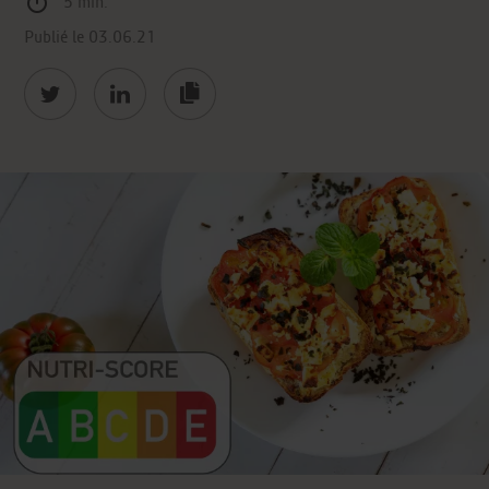
5 min.
Publié le 03.06.21
https://bon-
et-
bon.elior.fr/en-
quoi-
consiste-
nutri-
score