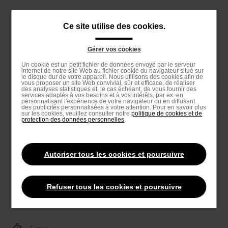
Passer
au
Navigation
Ce site utilise des cookies.
contenu
principale
principal
Gérer vos cookies
Passer
Un cookie est un petit fichier de données envoyé par le serveur
à
internet de notre site Web au fichier cookie du navigateur situé sur
le disque dur de votre appareil. Nous utilisons des cookies afin de
la
vous proposer un site Web convivial, sûr et efficace, de réaliser
des analyses statistiques et, le cas échéant, de vous fournir des
recherche
services adaptés à vos besoins et à vos intérêts, par ex. en
Proposé par
personnalisant l'expérience de votre navigateur ou en diffusant
des publicités personnalisées à votre attention. Pour en savoir plus
sur les cookies, veuillez consulter notre
politique de cookies et de
protection des données personnelles
.
Accueil
En quoi consiste le Nutri-Score ?
You
are
Autoriser tous les cookies et poursuivre
BON & BIEN
LA NUTRITION
here
En quoi consiste le Nutri-Score
Refuser tous les cookies et poursuivre
?