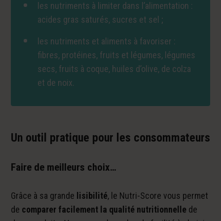
les nutriments à limiter dans l’alimentation :
acides gras saturés, sucres et sel ;
les nutriments et aliments à favoriser :
fibres, protéines, fruits et légumes, légumes
secs, fruits à coque, huiles d’olive, de colza
et de noix.
Un outil pratique pour les consommateurs
Faire de meilleurs choix…
Grâce à sa grande
lisibilité
, le Nutri-Score vous permet
de
comparer facilement la qualité nutritionnelle
de