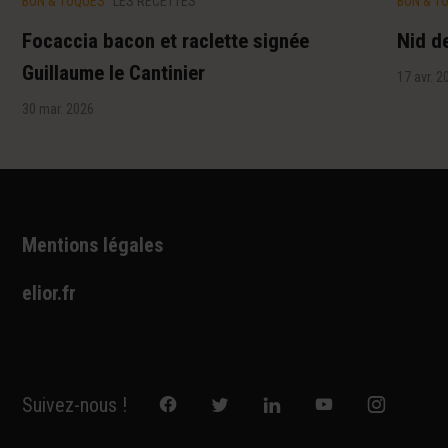
BON & TOQUÉS
LES RECETTES
BON & T
Focaccia bacon et raclette signée
Nid d
Guillaume le Cantinier
17 avr. 2
30 mar. 2026
Mentions légales
elior.fr
Suivez-nous !