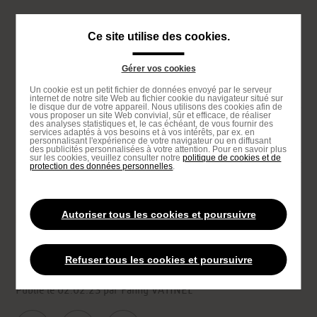
Passer
au
Navigation
Ce site utilise des cookies.
contenu
principale
principal
Gérer vos cookies
Passer
Un cookie est un petit fichier de données envoyé par le serveur
à
internet de notre site Web au fichier cookie du navigateur situé sur
le disque dur de votre appareil. Nous utilisons des cookies afin de
la
vous proposer un site Web convivial, sûr et efficace, de réaliser
des analyses statistiques et, le cas échéant, de vous fournir des
recherche
services adaptés à vos besoins et à vos intérêts, par ex. en
Proposé par
personnalisant l'expérience de votre navigateur ou en diffusant
des publicités personnalisées à votre attention. Pour en savoir plus
sur les cookies, veuillez consulter notre
politique de cookies et de
protection des données personnelles
.
Accueil
Bon & toqués
L'exquise Chandeleur du chef
You
are
Autoriser tous les cookies et poursuivre
BON & TOQUÉS
LES RECETTES
here
L'exquise Chandeleur du chef
Refuser tous les cookies et poursuivre
Publié le 02.02.23
par Fanny VATINEL