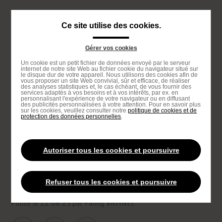
Passer
au
Navigation
Ce site utilise des cookies.
contenu
principale
principal
Gérer vos cookies
Passer
Un cookie est un petit fichier de données envoyé par le serveur
à
internet de notre site Web au fichier cookie du navigateur situé sur
le disque dur de votre appareil. Nous utilisons des cookies afin de
la
vous proposer un site Web convivial, sûr et efficace, de réaliser
des analyses statistiques et, le cas échéant, de vous fournir des
recherche
services adaptés à vos besoins et à vos intérêts, par ex. en
Proposé par
personnalisant l'expérience de votre navigateur ou en diffusant
des publicités personnalisées à votre attention. Pour en savoir plus
sur les cookies, veuillez consulter notre
politique de cookies et de
protection des données personnelles
.
Accueil
Bon & chouette
Je mange sain et gourmand
You
are
Autoriser tous les cookies et poursuivre
BON & CHOUETTE
JEUNE POUSSE RESPONSABLE
here
Je mange sain et gourmand
Refuser tous les cookies et poursuivre
Publié le 22.06.23
par Fanny VATINEL