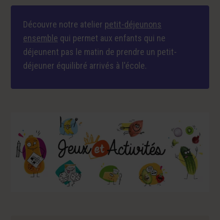
Découvre notre atelier
petit-déjeunons
ensemble
qui permet aux enfants qui ne
déjeunent pas le matin de prendre un petit-
déjeuner équilibré arrivés à l'école.