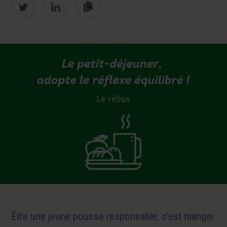
https://bon-
et-
bon.elior.fr/bon-
chouette/jeune-
pousse-
responsable/je-
mange-
sain-
et-
gourmand
Être une jeune pousse responsable, c’est manger