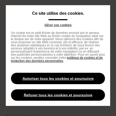
Passer
au
Navigation
Ce site utilise des cookies.
contenu
principale
principal
Gérer vos cookies
Passer
Un cookie est un petit fichier de données envoyé par le serveur
à
internet de notre site Web au fichier cookie du navigateur situé sur
le disque dur de votre appareil. Nous utilisons des cookies afin de
la
vous proposer un site Web convivial, sûr et efficace, de réaliser
des analyses statistiques et, le cas échéant, de vous fournir des
recherche
services adaptés à vos besoins et à vos intérêts, par ex. en
Proposé par
personnalisant l'expérience de votre navigateur ou en diffusant
des publicités personnalisées à votre attention. Pour en savoir plus
sur les cookies, veuillez consulter notre
politique de cookies et de
protection des données personnelles
.
Accueil
Que pensent vos enfants de la cantine scolaire ?
You
are
Autoriser tous les cookies et poursuivre
LA CANTINE BY ELIOR
NOS RESTAURANTS
here
Que pensent vos enfants de la
Refuser tous les cookies et poursuivre
cantine scolaire ?