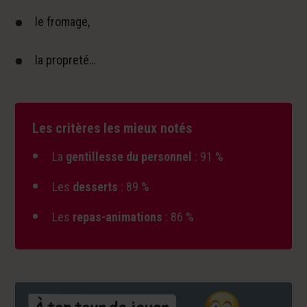
le fromage,
la propreté…
Les critères les mieux notés
La
gentillesse du personnel
: 91 %
Les
desserts
: 89 %
Les
repas-animations
: 86 %