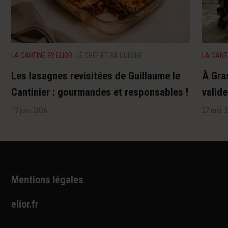
LA CANTINE BY ELIOR
LE CHEF ET SA CUISINE
LA CANTI
Les lasagnes revisitées de Guillaume le
À Gra
Cantinier : gourmandes et responsables !
valid
17 juin. 2026
27 mai. 
Mentions légales
elior.fr