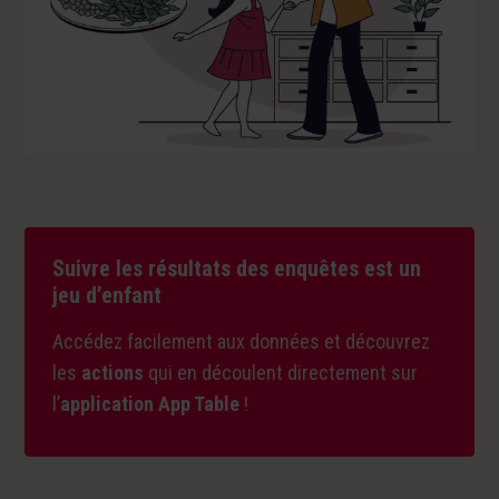
Suivre les résultats des enquêtes est un
jeu d’enfant
Accédez facilement aux données et découvrez
les
actions
qui en découlent directement sur
l’
application App Table
!