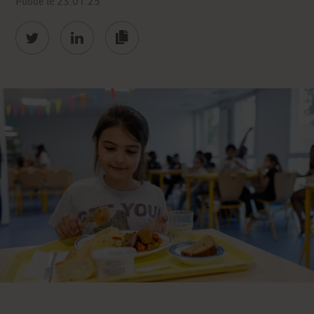
Publié le 23.01.25
https://bon-
et-
bon.elior.fr/cantine-
scolaire-
enfants