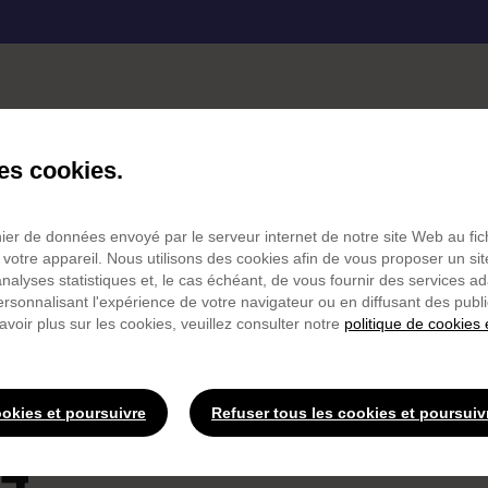
Bon & bien
Bon & toqués
Bon & durable
des cookies.
4
chier de données envoyé par le serveur internet de notre site Web au fi
 votre appareil. Nous utilisons des cookies afin de vous proposer un sit
 analyses statistiques et, le cas échéant, de vous fournir des services a
personnalisant l'expérience de votre navigateur ou en diffusant des publ
avoir plus sur les cookies, veuillez consulter notre
TE
LA RÉCRÉ DES GOURMANDS
politique de cookies 
mi-temps des gour
ookies et poursuivre
Refuser tous les cookies et poursuiv
4