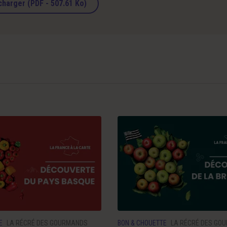
charger (PDF - 507.61 Ko)
E
LA RÉCRÉ DES GOURMANDS
BON & CHOUETTE
LA RÉCRÉ DES GO