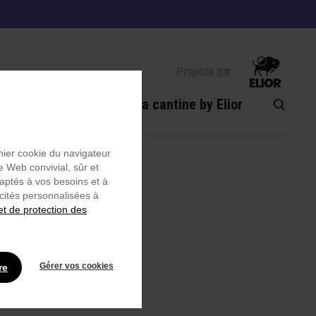
Proposé par
Bon & chouette
La cantine by Elior
chier cookie du navigateur
e Web convivial, sûr et
daptés à vos besoins et à
icités personnalisées à
et de protection des
mands
Gérer vos cookies
re