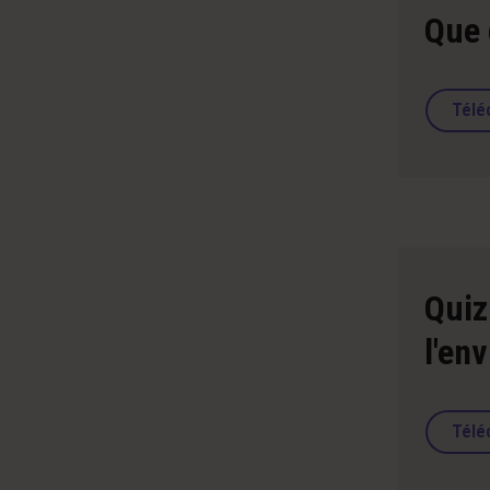
Que 
Télé
Quiz
l'en
Télé